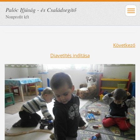
Palóc Ifjúság - és Családsegítő
Nonprofit kft
Következő
Diavetítés indítása