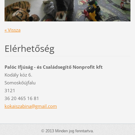
« Vissza
Elérhetőség
Palóc Ifjúság - és Családsegítő Nonprofit kft
Kodály köz 6.
Somoskőújfalu
3121
36 20 465 16 81
kokaisza
bina@gma
il.com
© 2013 Minden jog fenntartva.