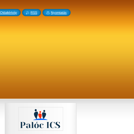
Oldaltérkép
RSS
Nyomtatás