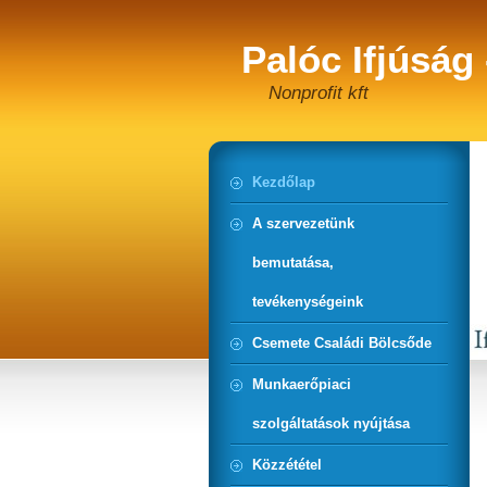
Palóc Ifjúság
Nonprofit kft
Kezdőlap
A szervezetünk
bemutatása,
tevékenységeink
Csemete Családi Bölcsőde
Munkaerőpiaci
szolgáltatások nyújtása
Közzététel