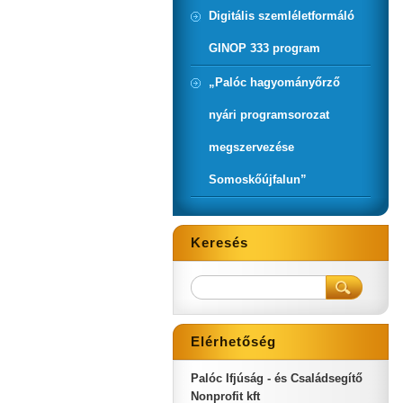
Digitális szemléletformáló
GINOP 333 program
„Palóc hagyományőrző
nyári programsorozat
megszervezése
Somoskőújfalun”
Keresés
Elérhetőség
Palóc Ifjúság - és Családsegítő
Nonprofit kft